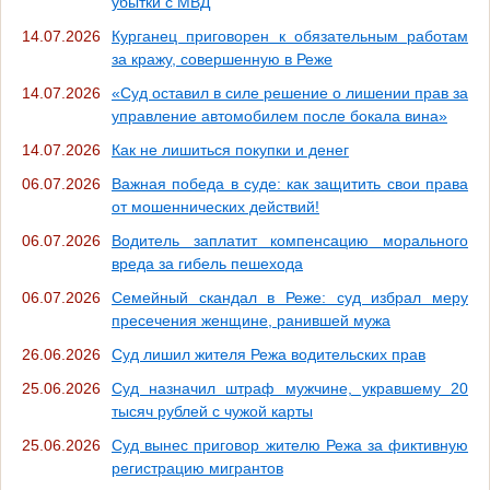
убытки с МВД
14.07.2026
Курганец приговорен к обязательным работам
за кражу, совершенную в Реже
14.07.2026
«Суд оставил в силе решение о лишении прав за
управление автомобилем после бокала вина»
14.07.2026
Как не лишиться покупки и денег
06.07.2026
Важная победа в суде: как защитить свои права
от мошеннических действий!
06.07.2026
Водитель заплатит компенсацию морального
вреда за гибель пешехода
06.07.2026
Семейный скандал в Реже: суд избрал меру
пресечения женщине, ранившей мужа
26.06.2026
Суд лишил жителя Режа водительских прав
25.06.2026
Суд назначил штраф мужчине, укравшему 20
тысяч рублей с чужой карты
25.06.2026
Суд вынес приговор жителю Режа за фиктивную
регистрацию мигрантов